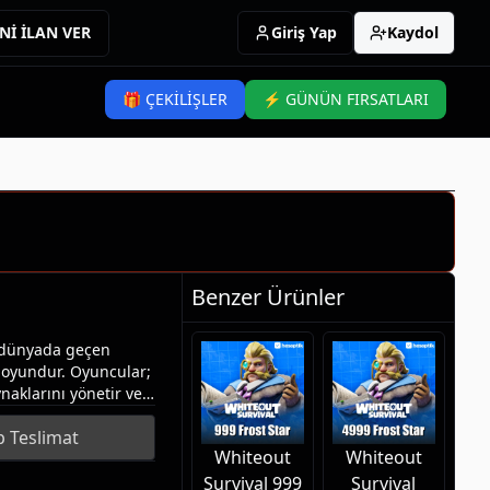
Nİ İLAN VER
Giriş Yap
Kaydol
🎁 ÇEKİLİŞLER
⚡ GÜNÜN FIRSATLARI
Benzer Ürünler
ı dünyada geçen
l oyundur. Oyuncular;
ynaklarını yönetir ve
rmaya çalışır.Frost
 Teslimat
büyük avantajları
Whiteout
Whiteout
la,Kahramanlarını en
adir kaynaklara
Survival 999
Survival