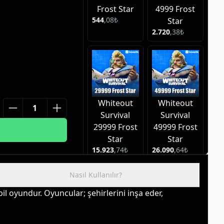
ki en yüksek değerli
Frost Star
4999 Frost
akiplerinin çok
544
,
08
₺
Star
bilirsin. Satın
2.720
,
38
₺
anında hesabına
ar satın al ve buz
Whiteout
Whiteout
Survival
Survival
29999 Frost
49999 Frost
Star
Star
15.923
,
74
₺
26.090
,
64
₺
Nasıl Kullanılır?
 oyundur. Oyuncular; şehirlerini inşa eder, 
Whiteout