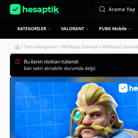
KATEGORİLER
VALORANT
PUBG Mobile
Tüm Kategoriler
Whiteout Survival
Whiteout Survival
Bu ilanın stokları tükendi
İlan satın alınabilir durumda değil.