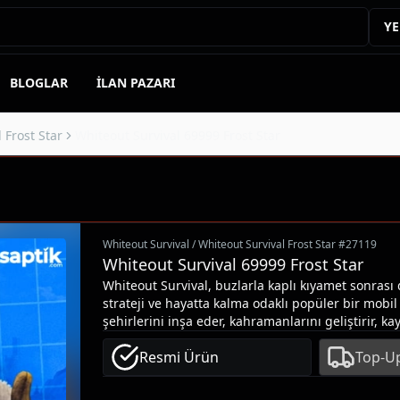
YE
BLOGLAR
İLAN PAZARI
 Frost Star
Whiteout Survival 69999 Frost Star
Whiteout Survival
/
Whiteout Survival Frost Star
#
27119
Whiteout Survival 69999 Frost Star
Whiteout Survival, buzlarla kaplı kıyamet sonras
strateji ve hayatta kalma odaklı popüler bir mobi
şehirlerini inşa eder, kahramanlarını geliştirir, ka
dondurucu şartlarda rakiplerine karşı üstünlük ku
Resmi Ürün
Top-Up
Star, oyunun premium para birimidir ve sana en 
sunar:İnşa ve araştırma süreçlerini hızla tamam
üst seviyelere taşı,Özel paketler, ekipmanlar ve n