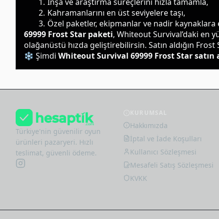
İnşa ve araştırma süreçlerini hızla tamamla,
Kahramanlarını en üst seviyelere taşı,
Özel paketler, ekipmanlar ve nadir kaynaklara e
69999 Frost Star paketi
, Whiteout Survival’daki en y
olağanüstü hızda geliştirebilirsin. Satın aldığın Frost
❄️ Şimdi 
Whiteout Survival 69999 Frost Star satın 
KURUMSAL
Hakkımızda
Türkiye'nin güvenilir oyun
İptal ve İade Koşulları
ürünleri pazaryeri. Hızlı
Kullanıcı Sözleşmesi
teslimat, güvenli ödeme.
Mesafeli Satış Sözleşmesi
KVKK