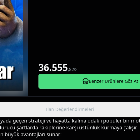
eriş.69999 Frost Star paketi, Whiteout Survival’da
premium seçeneklerden biridir. Bu dev paket ile r
önüne geçebilir, şehrini olağanüstü hızda geliştire
aldığın Frost Star’lar güvenli ödeme sistemiyle 
yüklenir.❄️ Şimdi Whiteout Survival 69999 Frost St
diyarında gerçek bir efsane ol!
36.555
,
82
₺
Benzer Ürünlere Göz At
İlan Değerlendirmeleri
yada geçen strateji ve hayatta kalma odaklı popüler bir mobil
durucu şartlarda rakiplerine karşı üstünlük kurmaya çalışır.
n büyük avantajları sunar: