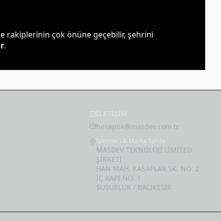
Survival
99990 Frost
Star
 rakiplerinin çok önüne geçebilir, şehrini 
52.502
,
16
₺
r
.
İLETİŞİM
hesaptik@masdev.com.tr
m
İşletmeci & Marka Sahibi
MASDEV TEKNOLOJİ LİMİTED
ŞİRKETİ
HAN MAH. KASAPLAR SK. NO: 2
İÇ KAPI NO: 1
SUSURLUK / BALIKESİR