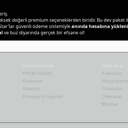
riş.
üksek değerli premium seçeneklerden biridir. Bu dev paket ile
 Star’lar güvenli ödeme sistemiyle 
anında hesabına yükleni
al
 ve buz diyarında gerçek bir efsane ol!
KATEGORİLER
HESABIM
PUBG Mobile
Hesabım
Valorant
Siparişleri
Metin2
İlanlarım
League of Legends
Mesajlar
Destek