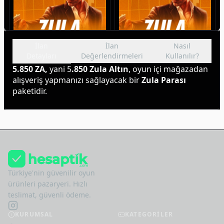
İlan
İlan
Nasıl
Detayları
Değerlendirmeleri
Kullanılır?
5.850 ZA,
 yani 5
.850 Zula Altın
, oyun içi mağazadan 
Zula 70000 Altın
Zula 150000 Altın
alışveriş yapmanızı sağlayacak bir 
Zula Parası 
1.683
,
57
₺
3.413
,
09
₺
paketidir.
Türkiye'nin güvenilir oyun
ürünleri pazaryeri. Hızlı
teslimat, güvenli ödeme.
KURUMSAL
KATEGORİLER