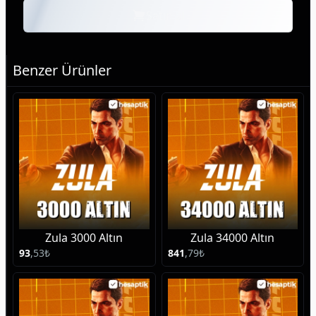
Satın al
Benzer Ürünler
Zula 3000 Altın
Zula 34000 Altın
93
,
53
₺
841
,
79
₺