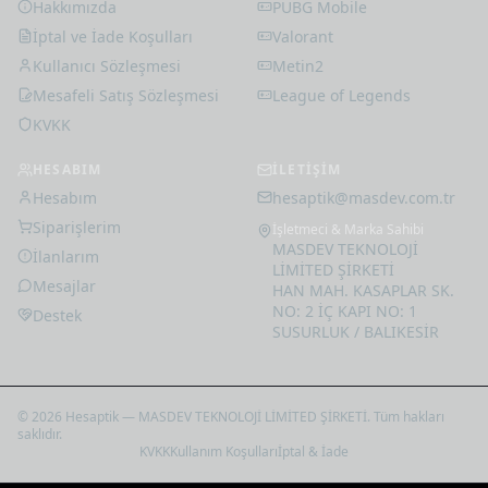
Hakkımızda
PUBG Mobile
İptal ve İade Koşulları
Valorant
Kullanıcı Sözleşmesi
Metin2
Mesafeli Satış Sözleşmesi
League of Legends
KVKK
HESABIM
İLETİŞİM
Hesabım
hesaptik@masdev.com.tr
Siparişlerim
İşletmeci & Marka Sahibi
MASDEV TEKNOLOJİ
İlanlarım
LİMİTED ŞİRKETİ
Mesajlar
HAN MAH. KASAPLAR SK.
NO: 2 İÇ KAPI NO: 1
Destek
SUSURLUK / BALIKESİR
© 2026 Hesaptik — MASDEV TEKNOLOJİ LİMİTED ŞİRKETİ. Tüm hakları
saklıdır.
KVKK
Kullanım Koşulları
İptal & İade