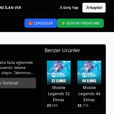
Nİ İLAN VER
Giriş Yap
Kaydol
🎁 ÇEKİLİŞLER
⚡ GÜNÜN FIRSATLARI
Benzer Ürünler
aha fazla eğlenmek
 güvenilir ödeme
 ulaşın. Takımınızı
 imzanızı atın.
 Teslimat
Mobile
Mobile
Legends 32
Legends 44
Elmas
Elmas
23
,
88
₺
32
,
55
₺