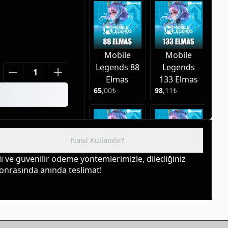
Mobile
Mobile
Legends 88
Legends
Elmas
133 Elmas
65
,
00
₺
98
,
11
₺
Nasıl Kullanılır?
 ve güvenilir ödeme yöntemlerimizle, dilediğiniz 
Mobile
Mobile
sonrasında anında teslimat!
Legends
Legends
221 Elmas
309 Elmas
162
,
79
₺
227
,
80
₺