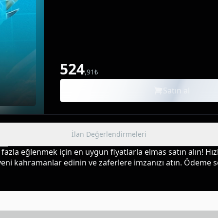
524
,
91
₺
Satın al
İlan Değerlendirmeleri
a eğlenmek için en uygun fiyatlarla elmas satın alın! Hızlı
 yeni kahramanlar edinin ve zaferlere imzanızı atın. Ödeme 