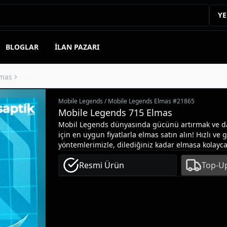
YE
BLOGLAR
İLAN PAZARI
lmas
Mobile Legends 715 Elmas
Mobile Legends
/
Mobile Legends Elmas
#
21865
Mobile Legends 715 Elmas
Mobil Legends dünyasında gücünü artırmak ve d
için en uygun fiyatlarla elmas satın alın! Hızlı ve
yöntemlerimizle, dilediğiniz kadar elmasa kolayca
güçlendirin, yeni kahramanlar edinin ve zaferlere
Resmi Ürün
Top-Up
Ödeme sonrasında anında teslimat!