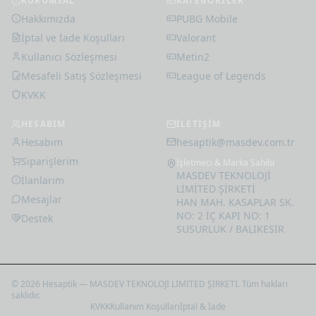
KURUMSAL
KATEGORİLER
Steam Cüzdan Kodu 75
Hakkımızda
PUBG Mobile
USD
İptal ve İade Koşulları
Valorant
3.255
,
18
₺
Kullanıcı Sözleşmesi
Metin2
Mesafeli Satış Sözleşmesi
League of Legends
KVKK
HESABIM
İLETİŞİM
Hesabım
hesaptik@masdev.com.tr
Siparişlerim
İşletmeci & Marka Sahibi
MASDEV TEKNOLOJİ
İlanlarım
LİMİTED ŞİRKETİ
Mesajlar
HAN MAH. KASAPLAR SK.
NO: 2 İÇ KAPI NO: 1
Destek
SUSURLUK / BALIKESİR
© 2026 Hesaptik — MASDEV TEKNOLOJİ LİMİTED ŞİRKETİ. Tüm hakları
saklıdır.
KVKK
Kullanım Koşulları
İptal & İade