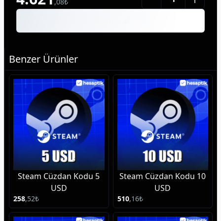
,
08
₺
Satın al
Benzer Ürünler
Steam Cüzdan Kodu 5
Steam Cüzdan Kodu 10
USD
USD
258
,
52
₺
510
,
16
₺