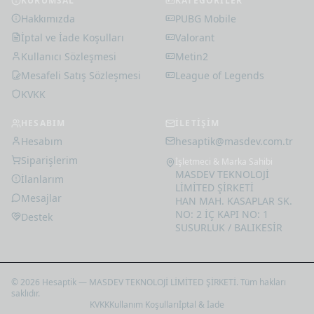
KURUMSAL
KATEGORİLER
Steam Cüzdan Kodu 100
Hakkımızda
PUBG Mobile
USD
İptal ve İade Koşulları
Valorant
4.621
,
08
₺
Kullanıcı Sözleşmesi
Metin2
Mesafeli Satış Sözleşmesi
League of Legends
KVKK
HESABIM
İLETİŞİM
Hesabım
hesaptik@masdev.com.tr
Siparişlerim
İşletmeci & Marka Sahibi
MASDEV TEKNOLOJİ
İlanlarım
LİMİTED ŞİRKETİ
Mesajlar
HAN MAH. KASAPLAR SK.
NO: 2 İÇ KAPI NO: 1
Destek
SUSURLUK / BALIKESİR
© 2026 Hesaptik — MASDEV TEKNOLOJİ LİMİTED ŞİRKETİ. Tüm hakları
saklıdır.
KVKK
Kullanım Koşulları
İptal & İade