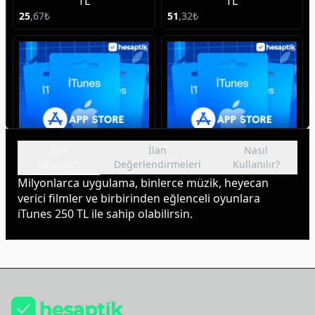
TL
TL
25
,
67
₺
51
,
32
₺
İlan
İlan
Nasıl
Detayları
Değerlendirmeleri
Kullanılır?
iTunes Hediye Kodu 100
iTunes Hediye Kodu 500
Milyonlarca uygulama, binlerce müzik, heyecan 
TL
TL
verici filmler ve birbirinden eğlenceli oyunlara 
102
,
38
₺
511
,
93
₺
iTunes 250 TL ile sahip olabilirsin.