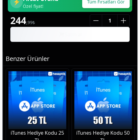
⚡
Tüm Fırsatları Gör
Özel fiyat!
244
,
99
₺
Satın al
Benzer Ürünler
iTunes Hediye Kodu 25
iTunes Hediye Kodu 50