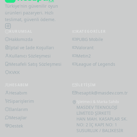
Türkiye'nin güvenilir oyun
ürünleri pazaryeri. Hızlı
teslimat, güvenli ödeme.
iTunes Hediye Kodu
KURUMSAL
KATEGORİLER
1000 TL
Hakkımızda
PUBG Mobile
1.023
,
83
₺
İptal ve İade Koşulları
Valorant
Kullanıcı Sözleşmesi
Metin2
Mesafeli Satış Sözleşmesi
League of Legends
KVKK
HESABIM
İLETİŞİM
Hesabım
hesaptik@masdev.com.tr
Siparişlerim
İşletmeci & Marka Sahibi
MASDEV TEKNOLOJİ
İlanlarım
LİMİTED ŞİRKETİ
Mesajlar
HAN MAH. KASAPLAR SK.
NO: 2 İÇ KAPI NO: 1
Destek
SUSURLUK / BALIKESİR