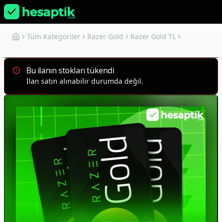
Tüm Kategoriler
Razer Gold
Razer Gold TL
Razer Gold 1000 TL
Bu ilanın stokları tükendi
İlan satın alınabilir durumda değil.