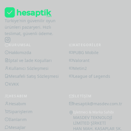
Türkiye'nin güvenilir oyun
ürünleri pazaryeri. Hızlı
teslimat, güvenli ödeme.
KURUMSAL
KATEGORİLER
Hakkımızda
PUBG Mobile
İptal ve İade Koşulları
Valorant
Kullanıcı Sözleşmesi
Metin2
Mesafeli Satış Sözleşmesi
League of Legends
KVKK
HESABIM
İLETİŞİM
Hesabım
hesaptik@masdev.com.tr
Siparişlerim
İşletmeci & Marka Sahibi
MASDEV TEKNOLOJİ
İlanlarım
LİMİTED ŞİRKETİ
Mesajlar
HAN MAH. KASAPLAR SK.