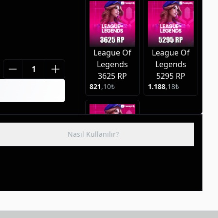
League Of
League Of
Legends
Legends
3625 RP
5295 RP
821
,
10
₺
1.188
,
18
₺
Nasıl Kullanılır?
League Of
Legends
10875 RP
2.265
,
27
₺