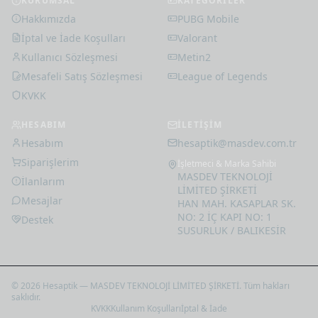
KURUMSAL
KATEGORİLER
Hakkımızda
PUBG Mobile
İptal ve İade Koşulları
Valorant
Kullanıcı Sözleşmesi
Metin2
Mesafeli Satış Sözleşmesi
League of Legends
KVKK
HESABIM
İLETİŞİM
Hesabım
hesaptik@masdev.com.tr
Siparişlerim
İşletmeci & Marka Sahibi
MASDEV TEKNOLOJİ
İlanlarım
LİMİTED ŞİRKETİ
Mesajlar
HAN MAH. KASAPLAR SK.
NO: 2 İÇ KAPI NO: 1
Destek
SUSURLUK / BALIKESİR
© 2026 Hesaptik — MASDEV TEKNOLOJİ LİMİTED ŞİRKETİ. Tüm hakları
saklıdır.
KVKK
Kullanım Koşulları
İptal & İade