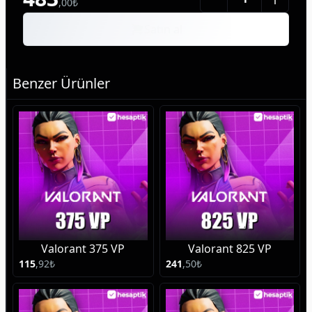
,
00
₺
Satın al
Benzer Ürünler
Valorant 375 VP
Valorant 825 VP
115
,
92
₺
241
,
50
₺