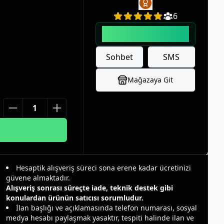
siniz.İlan açarak
6
eya destek
leniyorum. ✅
Kullanıcı
64
başarılı işleme
sahip!
Sohbet
SMS
Mağazaya Git
Hesaptik alışveriş süreci sona erene kadar ücretinizi
güvene almaktadır.
Alışveriş sonrası süreçte iade, teknik destek gibi
konulardan ürünün satıcısı sorumludur.
İlan başlığı ve açıklamasında telefon numarası, sosyal
medya hesabı paylaşmak yasaktır, tespiti halinde ilan ve