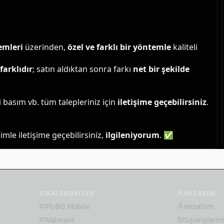
emleri
 üzerinden, 
özel ve farklı bir yöntemle
 kaliteli 
farklıdır
; satın aldıktan sonra farkı 
net bir şekilde
 basım vb. tüm talepleriniz için 
iletişime geçebilirsiniz
.
le iletişime geçebilirsiniz, 
ilgileniyorum
. ✅
KATEGORİLER
HESABIM
PUBG Mobile
Hesabım
Valorant
Siparişleri