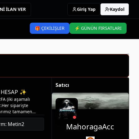
Nİ İLAN VER
Giriş Yap
Kaydol
🎁 ÇEKİLİŞLER
⚡ GÜNÜN FIRSATLARI
Satıcı
U HESAP ✨
FA (iki aşamalı
.Her siparişte
larımız tamamen
 yöntemle kaliteli
rm: Metin2
ndığı standart
MahoragaAcc
net bir şekilde
enilen hesap ID’li