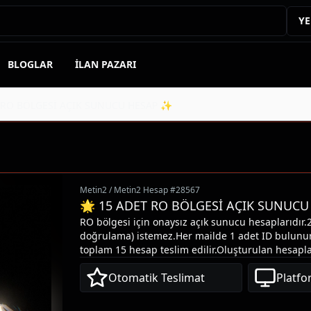
YE
BLOGLAR
İLAN PAZARI
 RO BÖLGESİ AÇIK SUNUCU HESAP ✨
Metin2
/
Metin2 Hesap
#
28567
🌟 15 ADET RO BÖLGESİ AÇIK SUNUC
RO bölgesi için onaysız açık sunucu hesaplarıdır.2
doğrulama) istemez.Her mailde 1 adet ID bulunur
toplam 15 hesap teslim edilir.Oluşturulan hesap
Gameforge sistemleri üzerinden, özel ve farklı bir
Otomatik Teslimat
Platfo
şekilde oluşturulmaktadır.Piyasada herkesin kulla
yöntemlerden farklıdır; satın aldıktan sonra farkı 
göreceksiniz.Toplu sipariş, istenilen sunucuda, ist