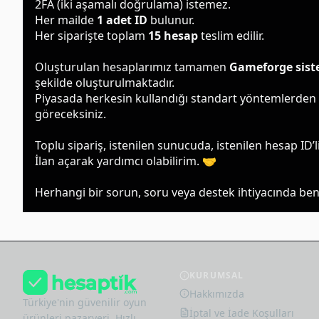
2FA (iki aşamalı doğrulama) istemez.
Her mailde 
1 adet ID
 bulunur.
Her siparişte toplam 
15 hesap
 teslim edilir.
Oluşturulan hesaplarımız tamamen 
Gameforge sist
şekilde oluşturulmaktadır.
Piyasada herkesin kullandığı standart yöntemlerden 
göreceksiniz.
Toplu sipariş, istenilen sunucuda, istenilen hesap ID’li
İlan açarak yardımcı olabilirim. 🤝
Herhangi bir sorun, soru veya destek ihtiyacında benim
KURUMSAL
Hakkımızda
Türkiye'nin güvenilir oyun
İptal ve İade Koşulları
ürünleri pazaryeri. Hızlı