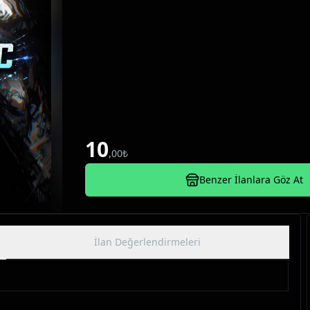
basım vb. tüm talepleriniz için iletişime geçebilir
yardımcı olabilirim. 🤝Herhangi bir sorun, soru v
ihtiyacında benimle iletişime geçebilirsiniz, ilgi
10
,
00
₺
Benzer İlanlara Göz At
İlan Değerlendirmeleri