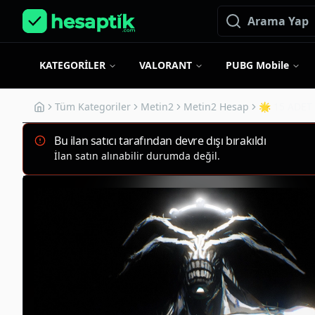
KATEGORİLER
VALORANT
PUBG Mobile
Tüm Kategoriler
Metin2
Metin2 Hesap
🌟 15 ADET
Bu ilan satıcı tarafından devre dışı bırakıldı
İlan satın alınabilir durumda değil.