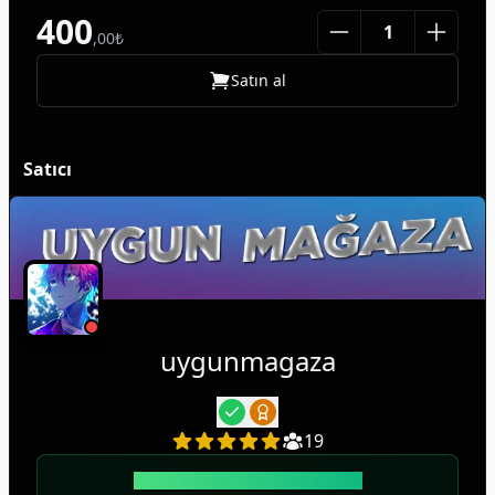
400
,
00
₺
Satın al
Satıcı
uygunmagaza
19
Kullanıcı
170
başarılı işleme sahip!