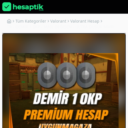
Tüm Kategoriler
Valorant
Valorant Hesap
TR - DEMİR 1 0KP - MAİL DEĞİŞEN - ULTRA DÜŞÜK MMR!