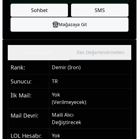
Sohbet
SMS
Mağazaya Git
İlan Detayları
İlan Değerlendirmeleri
Rank
:
Demir (Iron)
Sunucu
:
TR
Yok
İlk Mail
:
(Verilmeyecek)
Maili Alıcı
Mail Devri
:
Değiştirecek
LOL Hesabı
:
Yok