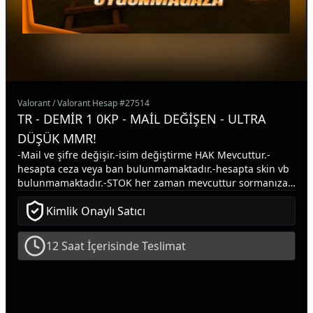
Valorant
/
Valorant Hesap
#
27514
TR - DEMİR 1 0KP - MAİL DEĞİŞEN - ULTRA
DÜŞÜK MMR!
-Mail ve şifre değişir.-isim değiştirme HAK Mevcuttur.-
hesapta ceza veya ban bulunmamaktadır.-hesapta skin vb
bulunmamaktadır.-STOK her zaman mevcuttur sormanıza
gerek yoktur.-aldıgınız zaman ANINDA teslim ederim.-
Kimlik Onaylı Satıcı
herhangi bir hesap hakkında sorunuz varsa yazabilirsiniz.-
aktif olmasam bile alabilirsiniz anında aktif olurum.
12 Saat İçerisinde Teslimat