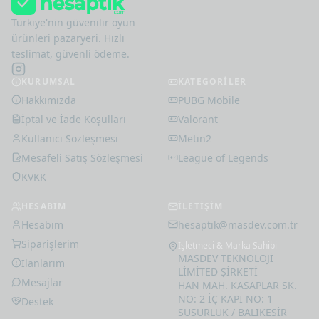
Türkiye'nin güvenilir oyun
ürünleri pazaryeri. Hızlı
teslimat, güvenli ödeme.
KURUMSAL
KATEGORİLER
Hakkımızda
PUBG Mobile
İptal ve İade Koşulları
Valorant
Kullanıcı Sözleşmesi
Metin2
Mesafeli Satış Sözleşmesi
League of Legends
KVKK
HESABIM
İLETİŞİM
Hesabım
hesaptik@masdev.com.tr
Siparişlerim
İşletmeci & Marka Sahibi
MASDEV TEKNOLOJİ
İlanlarım
LİMİTED ŞİRKETİ
Mesajlar
HAN MAH. KASAPLAR SK.
NO: 2 İÇ KAPI NO: 1
Destek
SUSURLUK / BALIKESİR