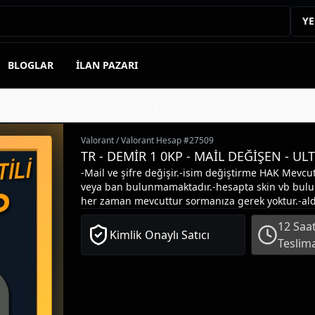
YE
BLOGLAR
İLAN PAZARI
İR 1 0KP - MAİL DEĞİŞEN - ULTRA DÜŞÜK MMR!
Valorant
/
Valorant Hesap
#
27509
TR - DEMİR 1 0KP - MAİL DEĞİŞEN - U
-Mail ve şifre değişir.-isim değiştirme HAK Mevcu
veya ban bulunmamaktadır.-hesapta skin vb bul
her zaman mevcuttur sormanıza gerek yoktur.-al
ANINDA teslim ederim.-herhangi bir hesap hakkı
12 Saat
yazabilirsiniz.-aktif olmasam bile alabilirsiniz an
Kimlik Onaylı Satıcı
Teslim