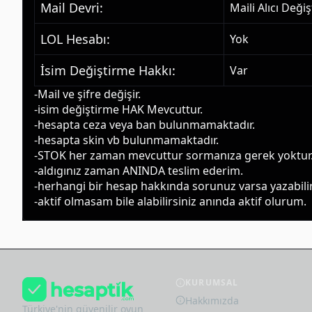
Mail Devri
:
Maili Alıcı Deği
LOL Hesabı
:
Yok
İsim Değiştirme Hakkı
:
Var
-Mail ve şifre değişir.
-isim değiştirme HAK Mevcuttur.
-hesapta ceza veya ban bulunmamaktadır.
-hesapta skin vb bulunmamaktadır.
-STOK her zaman mevcuttur sormanıza gerek yoktur
-aldıgınız zaman ANINDA teslim ederim.
-herhangi bir hesap hakkında sorunuz varsa yazabilir
-aktif olmasam bile alabilirsiniz anında aktif olurum.
KURUMSAL
Hakkımızda
Türkiye'nin güvenilir oyun