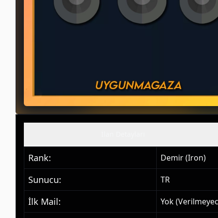
İlan Detayları
Rank
:
Demir (Iron)
Sunucu
:
TR
İlk Mail
:
Yok (Verilmeye