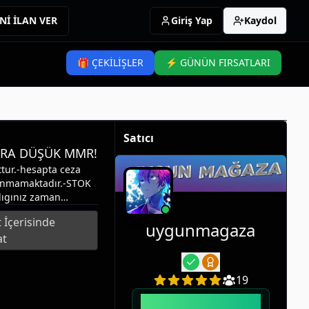
Nİ İLAN VER
Giriş Yap
Kaydol
🎁 ÇEKİLİŞLER
⚡ GÜNÜN FIRSATLARI
Satıcı
LTRA DÜŞÜK MMR!
ttur.-hesapta ceza
unmamaktadır.-STOK
dıgınız zaman
nda sorunuz varsa
 İçerisinde
ında aktif olurum.
uygunmagaza
at
19
Kullanıcı
170
başarılı işleme