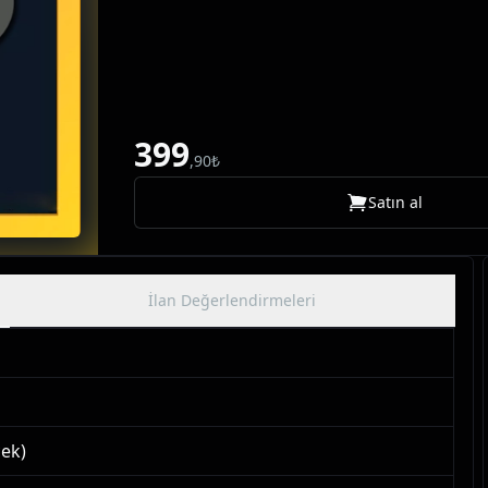
399
,
90
₺
Satın al
İlan Değerlendirmeleri
cek)