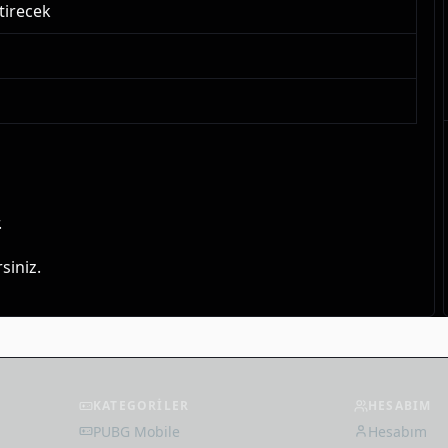
ştirecek
.
siniz.
KATEGORİLER
HESABIM
PUBG Mobile
Hesabım