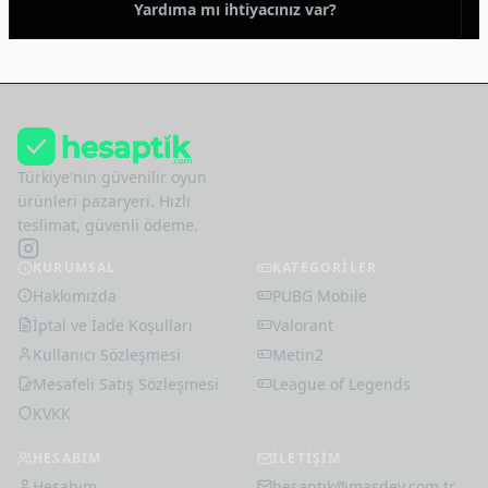
Yardıma mı ihtiyacınız var?
Türkiye'nin güvenilir oyun
ürünleri pazaryeri. Hızlı
teslimat, güvenli ödeme.
KURUMSAL
KATEGORİLER
Hakkımızda
PUBG Mobile
İptal ve İade Koşulları
Valorant
Kullanıcı Sözleşmesi
Metin2
Mesafeli Satış Sözleşmesi
League of Legends
KVKK
HESABIM
İLETİŞİM
Hesabım
hesaptik@masdev.com.tr