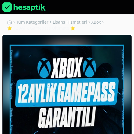
Tüm Kategoriler
Lisans Hizmetleri
XBox
⭐ 12 Aylık Gamepass Ultimate ⭐