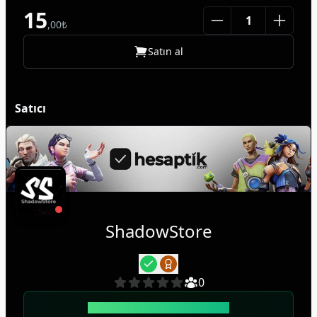
bulunmamaktadır.🔑 Nasıl Kullanılır?Satın alma işlemini
15
tamamladıktan sonra, üyeliğiniz hemen mail adresi ve
,
00
₺
şifre olarak gönderilir.Mail adresi ve şifre ile giriş yaparak
12 ay boyunca Gamepass Ultimate üyeliğinizi
Satın al
kullanabilirsiniz.🌟 Neden Gamepass Ultimate?Sınırsız
Oyun Erişimi: Xbox ve PC’de tüm popüler oyunlara
erişim.Xbox Live Gold: Çevrimiçi oyunlar ve özel
avantajlar.Cloud Gaming: Bulut üzerinden dilediğiniz her
Satıcı
cihazda oyun oynama!🚀 Gamepass Ultimate’da Sizi Neler
Bekliyor?Sınırsız oyun erişimi (Xbox ve PC)Xbox Live Gold
avantajlarıCloud Gaming ile her yerden oyun
oynamaÇevrimiçi çok oyunculu oyunlar için tam erişim⚠️
Dikkat Edilmesi Gerekenler:Mail adresi ve şifre şeklinde
teslimat yapılır, başka bir teslimat şekli yoktur.EA Play ve
Offline özellikleri mevcut değildir, yalnızca çevrimiçi
oyunlara erişim sağlanır.Sınırlı Sayıda Üyelik! Hızlıca alın,
ShadowStore
12 ay boyunca avantajlı bir oyun deneyimi yaşayın!Hemen
Al, 12 Aylık Gamepass Ultimate Üyeliğini Kapan! Otomatik
teslimatla 12 ay boyunca kesintisiz oyun keyfi!🛒 Güvenli ve
Hızlı Satış!
0
Kullanıcı
61
başarılı işleme sahip!