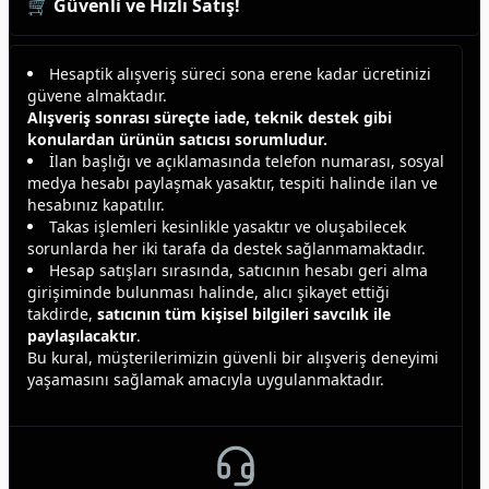
🛒 
Güvenli ve Hızlı Satış!
Hesaptik alışveriş süreci sona erene kadar ücretinizi
güvene almaktadır.
Alışveriş sonrası süreçte iade, teknik destek gibi
konulardan ürünün satıcısı sorumludur.
İlan başlığı ve açıklamasında telefon numarası, sosyal
medya hesabı paylaşmak yasaktır, tespiti halinde ilan ve
hesabınız kapatılır.
Takas işlemleri kesinlikle yasaktır ve oluşabilecek
sorunlarda her iki tarafa da destek sağlanmamaktadır.
Hesap satışları sırasında, satıcının hesabı geri alma
girişiminde bulunması halinde, alıcı şikayet ettiği
takdirde,
satıcının tüm kişisel bilgileri savcılık ile
paylaşılacaktır
.
Bu kural, müşterilerimizin güvenli bir alışveriş deneyimi
yaşamasını sağlamak amacıyla uygulanmaktadır.